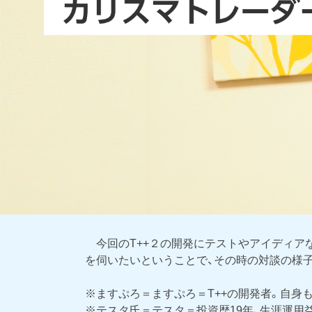
今回のT++２の開発にテストやアイディアな
を伺いたいということで、その時の対談の様
※ますぷろ＝ますぷろ＝T++の開発者。自身
※テスタ氏＝テスタ＝投資歴19年、生涯運用