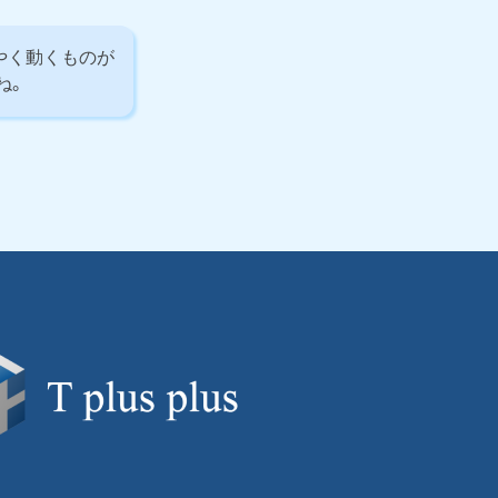
やく動くものが
ね。